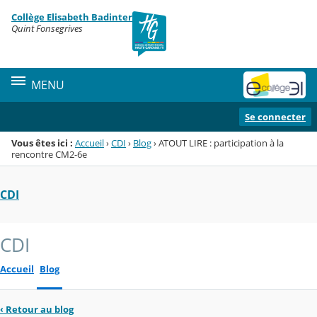
Panneau de gestion des cookies
Collège Elisabeth Badinter
Menu de la rubrique
Contenu
Quint Fonsegrives
MENU
Se connecter
Vous êtes ici :
Accueil
›
CDI
›
Blog
›
ATOUT LIRE : participation à la
rencontre CM2-6e
CDI
CDI
Accueil
Blog
‹
Retour au blog