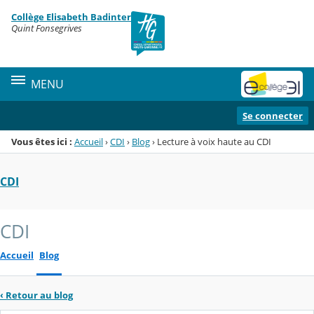
Panneau de gestion des cookies
Collège Elisabeth Badinter
Menu de la rubrique
Contenu
Quint Fonsegrives
MENU
Se connecter
Vous êtes ici :
Accueil
›
CDI
›
Blog
›
Lecture à voix haute au CDI
CDI
CDI
Accueil
Blog
‹
Retour au blog