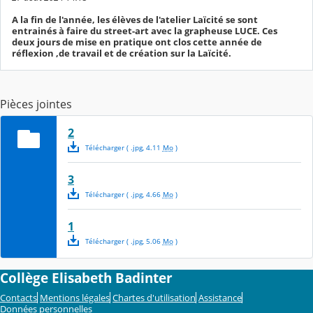
A la fin de l'année, les élèves de l'atelier Laïcité se sont
entrainés à faire du street-art avec la grapheuse LUCE. Ces
deux jours de mise en pratique ont clos cette année de
réflexion ,de travail et de création sur la Laïcité.
Pièces jointes
2
Télécharger
( .
jpg
,
4.11
Mo
)
3
Télécharger
( .
jpg
,
4.66
Mo
)
1
Télécharger
( .
jpg
,
5.06
Mo
)
Collège Elisabeth Badinter
Contacts
Mentions légales
Chartes d'utilisation
Assistance
Données personnelles