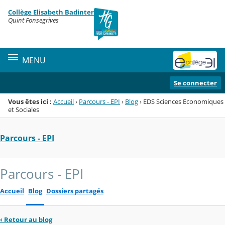
Panneau de gestion des cookies
Collège Elisabeth Badinter
Menu de la rubrique
Contenu
Quint Fonsegrives
MENU
Se connecter
Vous êtes ici :
Accueil
›
Parcours - EPI
›
Blog
›
EDS Sciences Economiques
et Sociales
Parcours - EPI
Parcours - EPI
Accueil
Blog
Dossiers partagés
‹
Retour au blog