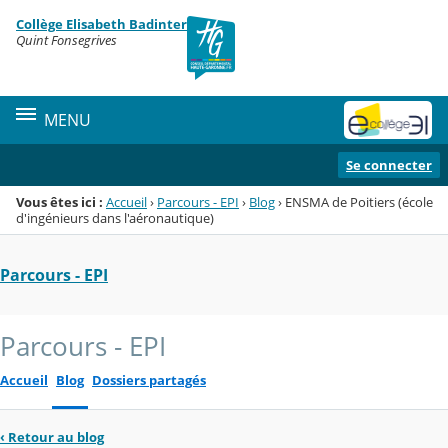
Panneau de gestion des cookies
Collège Elisabeth Badinter
Menu de la rubrique
Contenu
Quint Fonsegrives
MENU
Se connecter
Vous êtes ici :
Accueil
›
Parcours - EPI
›
Blog
›
ENSMA de Poitiers (école
d'ingénieurs dans l'aéronautique)
Parcours - EPI
Parcours - EPI
Accueil
Blog
Dossiers partagés
‹
Retour au blog