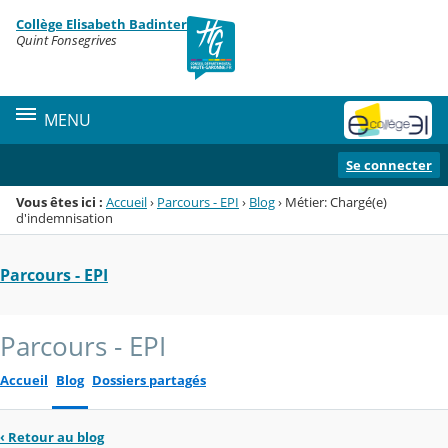
Panneau de gestion des cookies
Collège Elisabeth Badinter
Menu de la rubrique
Contenu
Quint Fonsegrives
MENU
Se connecter
Vous êtes ici :
Accueil
›
Parcours - EPI
›
Blog
›
Métier: Chargé(e)
d'indemnisation
Parcours - EPI
Parcours - EPI
Accueil
Blog
Dossiers partagés
‹
Retour au blog