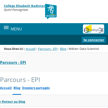
Panneau de gestion des cookies
Collège Elisabeth Badinter
Menu de la rubrique
Contenu
Quint Fonsegrives
MENU
Se connecter
Vous êtes ici :
Accueil
›
Parcours - EPI
›
Blog
›
Métier: Data Scientist
Parcours - EPI
Parcours - EPI
Accueil
Blog
Dossiers partagés
‹
Retour au blog