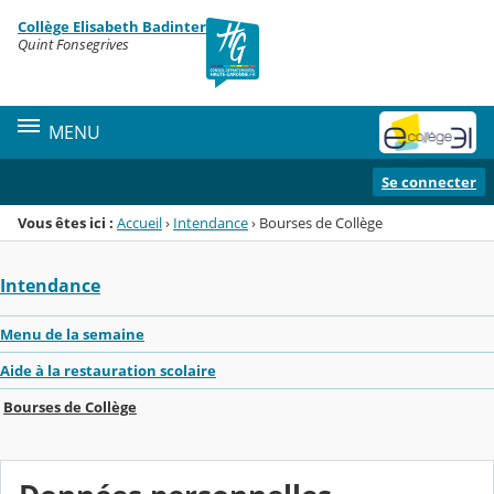
Panneau de gestion des cookies
Collège Elisabeth Badinter
Menu de la rubrique
Contenu
Quint Fonsegrives
MENU
Se connecter
Vous êtes ici :
Accueil
›
Intendance
›
Bourses de Collège
Intendance
Menu de la semaine
Aide à la restauration scolaire
Bourses de Collège